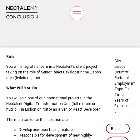
Role
City:
You will integrate a team in a Neotalent’s client project
Lisboa
taking on the role of
Senior React Developer
in the Lisbon
Country:
area (hybrid regime).
Portugal
Employment
What Will You Do
Type: Full-
Time
You will join one of our international projects in the
Years of
Neotalent Digital Transformation Unit (full remote or
Experience:
hybrid – in Lisbon or Porto) as a Senior React Developer.
5
The main tasks for this position are:
React.js
Develop new user-facing features
Responsible for development of new highly-