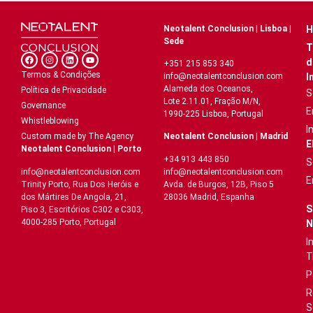
Neotalent Conclusion | Lisboa |
H
Sede
T
d
+351 215 853 340
Termos & Condições
I
info@neotalentconclusion.com
Alameda dos Oceanos,
Política de Privacidade
S
Lote 2.11.01, Fração M/N,
Governance
E
1990-225 Lisboa, Portugal
Whistleblowing
I
Neotalent Conclusion | Madrid
Custom made by The Agency
E
Neotalent Conclusion | Porto
+34 913 443 850
S
info@neotalentconclusion.com
info@neotalentconclusion.com
E
Avda. de Burgos, 12B, Piso 5
Trinity Porto, Rua Dos Heróis e
28036 Madrid, Espanha
dos Mártires De Angola, 21,
S
Piso 3, Escritórios C302 e C303,
4000-285 Porto, Portugal
N
I
T
P
R
S