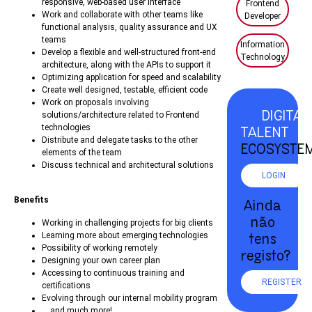
responsive, web-based user interface
Frontend
Work and collaborate with other teams like
Developer
functional analysis, quality assurance and UX
teams
Information
Develop a flexible and well-structured front-end
Technology
architecture, along with the APIs to support it
Optimizing application for speed and scalability
Create well designed, testable, efficient code
Work on proposals involving
DIGITAL
solutions/architecture related to Frontend
technologies
TALENT
Distribute and delegate tasks to the other
ECOSYSTE
elements of the team
Discuss technical and architectural solutions
LOGIN
Benefits
Ainda
não
Working in challenging projects for big clients
Learning more about emerging technologies
tens
Possibility of working remotely
registo?
Designing your own career plan
Accessing to continuous training and
REGISTER
certifications
Evolving through our internal mobility program
… and much more!