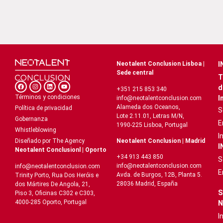
Neotalent Conclusion Lisboa |
I
Sede central
T
d
+351 215 853 340
Términos y condiciones
I
info@neotalentconclusion.com
Alameda dos Oceanos,
Política de privacidad
S
Lote 2.11.01, Letras M/N,
Gobernanza
E
1990-225 Lisboa, Portugal
Whistleblowing
I
Neotalent Conclusion | Madrid
Diseñado por The Agency
I
Neotalent Conclusionl | Oporto
+34 913 443 850
S
info@neotalentconclusion.com
info@neotalentconclusion.com
E
Avda. de Burgos, 12B, Planta 5.
Trinity Porto, Rua Dos Heróis e
28036 Madrid, España
dos Mártires De Angola, 21,
S
Piso 3, Oficinas C302 e C303,
4000-285 Oporto, Portugal
N
I