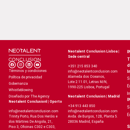
Neotalent Conclusion Lisboa |
I
Sede central
T
d
+351 215 853 340
Términos y condiciones
I
info@neotalentconclusion.com
Alameda dos Oceanos,
Política de privacidad
S
Lote 2.11.01, Letras M/N,
Gobernanza
E
1990-225 Lisboa, Portugal
Whistleblowing
I
Neotalent Conclusion | Madrid
Diseñado por The Agency
I
Neotalent Conclusionl | Oporto
+34 913 443 850
S
info@neotalentconclusion.com
info@neotalentconclusion.com
E
Avda. de Burgos, 12B, Planta 5.
Trinity Porto, Rua Dos Heróis e
28036 Madrid, España
dos Mártires De Angola, 21,
S
Piso 3, Oficinas C302 e C303,