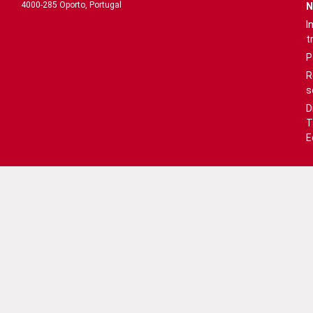
4000-285 Oporto, Portugal
N
I
t
P
R
s
D
T
E