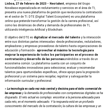
Lisboa, 27 de febrero de 2023
–
Neotalent
, empresa del Grupo
Novabase especializada en reclutamiento y servicios en el área de TI,
presenta una nueva plataforma de gestión que revoluciona la contratación
en el sector de TI. DTE (Digital Talent Ecosystem) es una plataforma
online que pretende transformar la gestión de la carrera profesional, así
como las dinámicas de oferta y demanda de profesionales de TI,
utilizando Inteligencia Artificial y Blockchain.
El objetivo del DTE es
digitalizar el mercado del talento
y la interacción
entre sus distintas partes interesadas -desde profesionales, reclutadores,
empleadores y empresas proveedoras de talento hasta organizaciones de
educación y formación-.
aprovechar al máximo la tecnología para
mejorar la experiencia de todos los participantes en el proceso de
contratación y desarrollo de las personas
uniéndolos a través de un
ecosistema común. La plataforma cuenta con un conjunto de
funcionalidades innovadoras para seleccionar, evaluar y recomendar
talentos para oportunidades específicas, ofrece apoyo para la progresión
profesional y un sistema para recopilar, registrar y salvaguardar la
información curricular y profesional.
«
La tecnología es cada vez más central y decisiva para el éxito comercial de
las empresas
y la demanda de profesionales con competencias digitales se ha
disparado.
El reto actual es complejo: encontrar a la persona adecuada para
cada reto, en el momento adecuado. Y la respuesta está en un profundo
conocimiento del mercado de la contratación, la cultura de las empresas y un