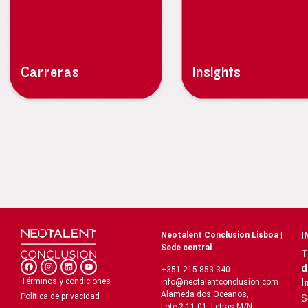
Carreras
Insights
Neotalent Conclusion Lisboa |
I
Sede central
T
d
+351 215 853 340
Términos y condiciones
I
info@neotalentconclusion.com
Alameda dos Oceanos,
Política de privacidad
S
Lote 2.11.01, Letras M/N,