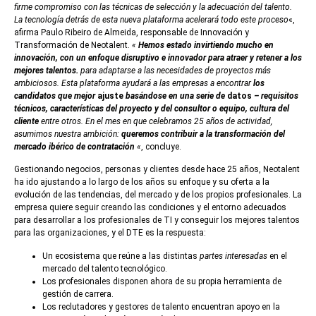
firme compromiso con las técnicas de selección y la adecuación del talento.
La tecnología detrás de esta nueva plataforma acelerará todo este proceso
«,
afirma Paulo Ribeiro de Almeida, responsable de Innovación y
Transformación de Neotalent.
«
Hemos estado invirtiendo mucho en
innovación, con un enfoque disruptivo e innovador para atraer y retener a los
mejores talentos.
para adaptarse a las necesidades de proyectos más
ambiciosos. Esta plataforma ayudará a las empresas a encontrar
los
candidatos que mejor
ajuste
basándose en una serie de
datos
– requisitos
técnicos, características del proyecto y del consultor o equipo, cultura del
cliente
entre otros. En el mes en que celebramos 25 años de actividad,
asumimos nuestra ambición:
queremos contribuir a la transformación del
mercado ibérico de contratación
«
, concluye.
Gestionando negocios, personas y clientes desde hace 25 años, Neotalent
ha ido ajustando a lo largo de los años su enfoque y su oferta a la
evolución de las tendencias, del mercado y de los propios profesionales. La
empresa quiere seguir creando las condiciones y el entorno adecuados
para desarrollar a los profesionales de TI y conseguir los mejores talentos
para las organizaciones, y el DTE es la respuesta:
Un ecosistema que reúne a las distintas
partes interesadas
en el
mercado del talento tecnológico.
Los profesionales disponen ahora de su propia herramienta de
gestión de carrera.
Los reclutadores y gestores de talento encuentran apoyo en la