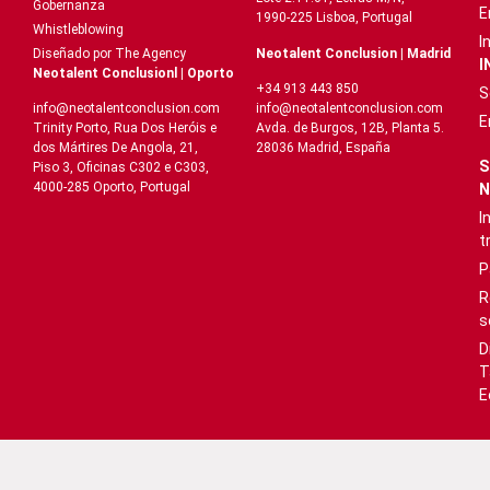
Gobernanza
E
1990-225 Lisboa, Portugal
Whistleblowing
I
Neotalent Conclusion | Madrid
Diseñado por The Agency
I
Neotalent Conclusionl | Oporto
+34 913 443 850
S
info@neotalentconclusion.com
info@neotalentconclusion.com
E
Avda. de Burgos, 12B, Planta 5.
Trinity Porto, Rua Dos Heróis e
28036 Madrid, España
dos Mártires De Angola, 21,
S
Piso 3, Oficinas C302 e C303,
4000-285 Oporto, Portugal
N
I
t
P
R
s
D
T
E