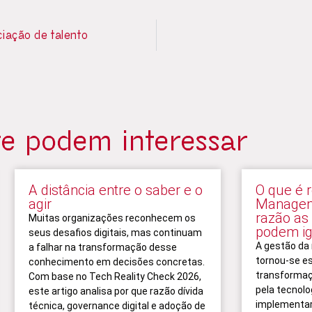
ciação de talento
te podem interessar
A distância entre o saber e o
O que é 
agir
Managem
razão as
Muitas organizações reconhecem os
podem ig
seus desafios digitais, mas continuam
A gestão d
a falhar na transformação desse
tornou-se e
conhecimento em decisões concretas.
transformaç
Com base no Tech Reality Check 2026,
pela tecnolo
este artigo analisa por que razão dívida
implementar 
técnica, governance digital e adoção de