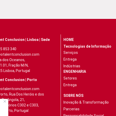
nt Conclusion | Lisboa | Sede
HOME
Tecnologias de Informação
5 853 340
Serviços
otalentconclusion.com
Entrega
a dos Oceanos,
11.01, Fração M/N,
Indústrias
5 Lisboa, Portugal
ENGENHARIA
Setores
nt Conclusion | Porto
Entrega
otalentconclusion.com
Porto, Rua Dos Heróis e dos
SOBRE NÓS
s De Angola, 21,
Inovação & Transformação
Escritórios C302 e C303,
Parcerias
5 Porto, Portugal
Responsabilidade Social