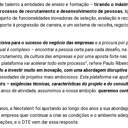
e talento a entidades de ensino e formação –
tirando o máxim
 processo de recrutamento e desenvolvimento de pessoas
, 
nto de funcionalidades inovadoras de seleção, avaliação e re
uporte à progressão de carreira, e um sistema de recolha, regist
ecisiva para o sucesso do negócio das empresas
e a procura por 
ual é complexo – encontrar a pessoa certa para cada desafio, na 
utamento, da cultura das empresas e por uma aposta forte nas 
a plataforma vai acelerar todo este processo
”, refere Paulo Ribei
o a investir muito em inovação, com uma abordagem disruptiva e
sidades de projetos mais ambiciosos. Esta plataforma vai ajud
uts
– exigências técnicas, características do projeto e do consult
nos de atividade, assumimos a nossa ambição:
queremos contr
 anos, a Neotalent foi ajustando ao longo dos anos a sua aborda
A empresa quer continuar a criar as condições e o ambiente adeq
zações, e o DTE vem dar essa resposta: