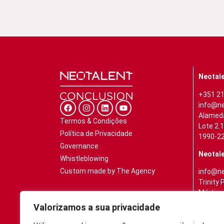
Neotale
+351 21
info@ne
Alamed
Termos & Condições
Lote 2.
Política de Privacidade
1990-22
Governance
Neotale
Whistleblowing
Custom made by The Agency
info@ne
Trinity 
Mártire
Piso 3, 
Valorizamos a sua privacidade
4000-28