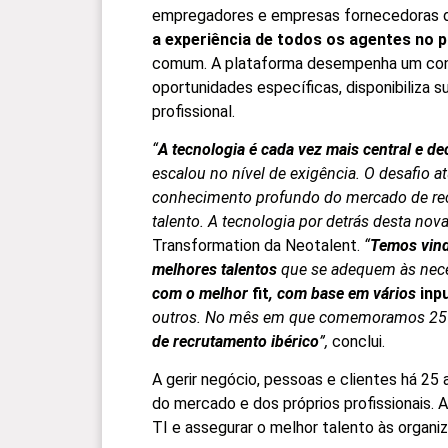
empregadores e empresas fornecedoras d
a experiência de todos os agentes no
comum. A plataforma desempenha um conju
oportunidades específicas, disponibiliza s
profissional.
“
A tecnologia é cada vez mais central e d
escalou no nível de exigência.
O desafio at
conhecimento profundo do mercado de recr
talento. A tecnologia por detrás desta nov
Transformation da Neotalent.
“
Temos vind
melhores talentos
que se adequem às neces
com o melhor
fit
, com base em vários
inp
outros. No mês em que comemoramos 25 a
de recrutamento ibérico
”,
conclui.
A gerir negócio, pessoas e clientes há 25
do mercado e dos próprios profissionais. 
TI e assegurar o melhor talento às organi