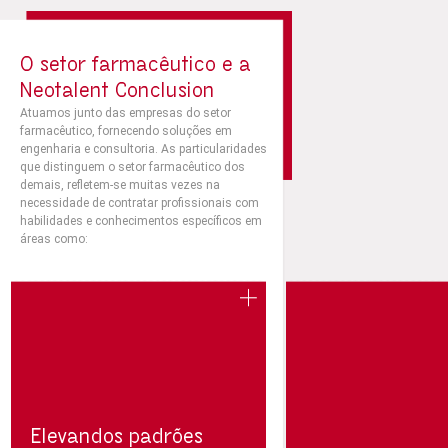
O setor farmacêutico e a
Neotalent Conclusion
Atuamos junto das empresas do setor
farmacêutico, fornecendo soluções em
engenharia e consultoria. As particularidades
que distinguem o setor farmacêutico dos
demais, refletem-se muitas vezes na
necessidade de contratar profissionais com
habilidades e conhecimentos específicos em
áreas como:
Elevandos padrões