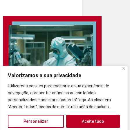
Valorizamos a sua privacidade
Utilizamos cookies para melhorar a sua experiência de
navegação, apresentar anúncios ou conteúdos
personalizados e analisar o nosso tráfego. Ao clicar em
As nossas soluções de Staffing são focadas
"Aceitar Todos", concorda com a utilização de cookies.
em profissionais especializados em I+D+i, áreas
da qualidade, de produção, fabricação,
Personalizar
Aceite tudo
qualificações e validações de equipamentos e
processos industriais, manutenção de