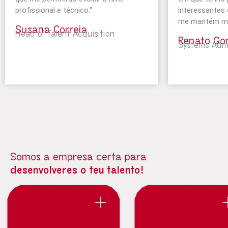
profissional e técnico.
“
interessantes 
me mantém mo
Susana Correia
Head of Talent Acquisition
Renato Go
Systems Admi
Somos a empresa certa para
desenvolveres o teu talento!