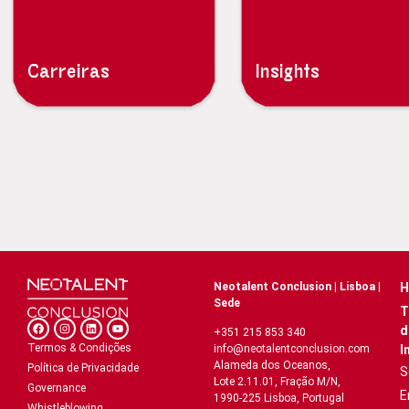
Carreiras
Insights
Neotalent Conclusion | Lisboa |
H
Sede
T
d
+351 215 853 340
Termos & Condições
I
info@neotalentconclusion.com
Alameda dos Oceanos,
Política de Privacidade
S
Lote 2.11.01, Fração M/N,
Governance
E
1990-225 Lisboa, Portugal
Whistleblowing