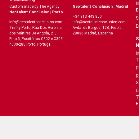
I
Neotalent Conclusion | Madrid
Custom made by The Agency
E
Neotalent Conclusion | Porto
+34 913 443 850
S
info@neotalentconclusion.com
info@neotalentconclusion.com
E
Avda. de Burgos, 12B, Piso 5,
Trinity Porto, Rua Dos Heróis e
28036 Madrid, Espanha
dos Mártires De Angola, 21,
S
Piso 3, Escritórios C302 e C303,
4000-285 Porto, Portugal
N
I
T
P
R
S
D
T
E