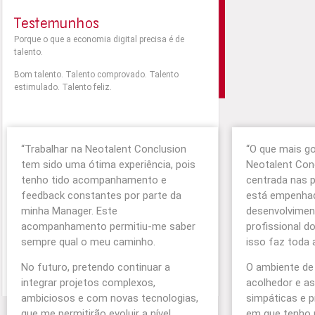
Testemunhos
Porque o que a economia digital precisa é de
talento.
Bom talento. Talento comprovado. Talento
estimulado. Talento feliz.
“
Trabalhar na Neotalent Conclusion
“
O que mais g
tem sido uma ótima experiência, pois
Neotalent
Con
tenho tido acompanhamento e
centrada nas 
feedback constantes por parte da
está empenhad
minha Manager. Este
desenvolvimen
acompanhamento permitiu-me saber
profissional d
sempre qual o meu caminho.
isso faz toda 
No futuro, pretendo continuar a
O ambiente de 
integrar projetos complexos,
acolhedor e a
ambiciosos e com novas tecnologias,
simpáticas e p
que me permitirão evoluir a nível
em que tenho 