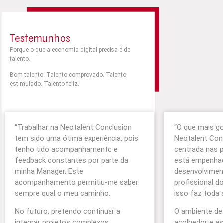
Testemunhos
Porque o que a economia digital precisa é de
talento.
Bom talento. Talento comprovado. Talento
estimulado. Talento feliz.
“
Trabalhar na Neotalent Conclusion
“
O que mais g
tem sido uma ótima experiência, pois
Neotalent
Con
tenho tido acompanhamento e
centrada nas 
feedback constantes por parte da
está empenhad
minha Manager. Este
desenvolvimen
acompanhamento permitiu-me saber
profissional d
sempre qual o meu caminho.
isso faz toda 
No futuro, pretendo continuar a
O ambiente de 
integrar projetos complexos,
acolhedor e a