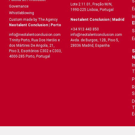
S
Lote 2.11.01, Fração M/N,
Governance
E
1990-225 Lisboa, Portugal
Whistleblowing
I
Neotalent Conclusion | Madrid
Custom made by The Agency
E
Neotalent Conclusion | Porto
+34 913 443 850
S
info@neotalentconclusion.com
info@neotalentconclusion.com
E
Avda. de Burgos, 12B, Piso 5,
Trinity Porto, Rua Dos Heróis e
28036 Madrid, Espanha
dos Mártires De Angola, 21,
S
Piso 3, Escritórios C302 e C303,
4000-285 Porto, Portugal
N
I
T
P
R
S
D
T
E