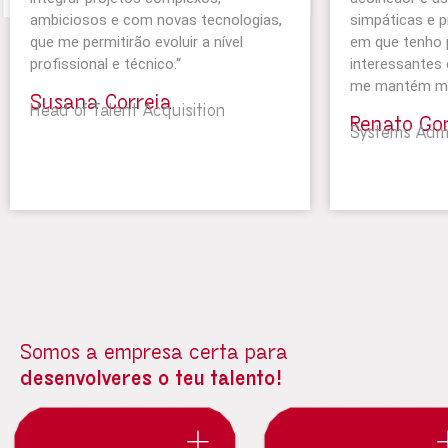
ambiciosos e com novas tecnologias,
simpáticas e p
que me permitirão evoluir a nível
em que tenho 
profissional e técnico.
“
interessantes 
me mantém mo
Susana Correia
Head of Talent Acquisition
Renato Go
Systems Admi
Somos a empresa certa para
desenvolveres o teu talento!