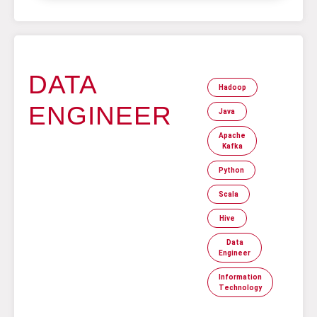
DATA
Hadoop
ENGINEER
Java
Apache
Kafka
Python
Scala
Hive
Data
Engineer
Information
Technology