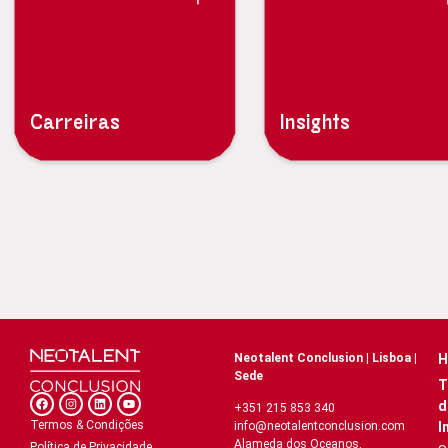
Carreiras
Insights
Neotalent Conclusion | Lisboa |
H
Sede
T
d
+351 215 853 340
Termos & Condições
I
info@neotalentconclusion.com
Alameda dos Oceanos,
Política de Privacidade