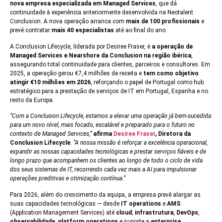
nova empresa especializada em Managed Services
, que dá
continuidade à experiência anteriormente desenvolvida na Neotalent
Conclusion. A nova operação arranca com
mais de 100 profissionais
e
prevê contratar
mais 40 especialistas
até ao final do ano.
A Conclusion Lifecycle, liderada por Desiree Fraser, é
a operação de
Managed Services e Nearshore da Conclusion na região ibérica
,
assegurando total continuidade para clientes, parceiros e consultores. Em
2025, a operação gerou €7,4 milhões de receita e
tem como objetivo
atingir €10 milhões em 2026
, reforçando o papel de Portugal como hub
estratégico para a prestação de serviços de IT em Portugal, Espanha e no
resto da Europa.
“Com a Conclusion Lifecycle, estamos a elevar uma operação já bem-sucedida
para um novo nível, mais focado, escalável e preparado para o futuro no
contexto de Managed Services,”
afirma
Desiree Fraser
, Diretora da
Conclusion Lifecycle
. “A nossa missão é reforçar a excelência operacional,
expandir as nossas capacidades tecnológicas e prestar serviços fiáveis e de
longo prazo que acompanhem os clientes ao longo de todo o ciclo de vida
dos seus sistemas de IT, recorrendo cada vez mais a AI para impulsionar
operações preditivas e otimização contínua.”
Para 2026, além do crescimento da equipa, a empresa prevê alargar as
suas capacidades tecnológicas — desde
IT operations
e
AMS
(Application Management Services) até
cloud
,
infrastrutura
,
DevOps
,
observabilidade
,
platform operations
e suporte a
enterprise