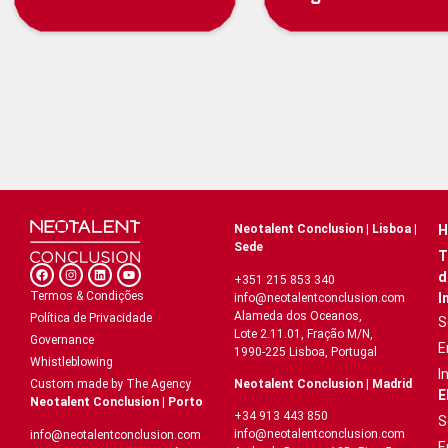
Neotalent Conclusion | Lisboa |
H
Sede
T
d
+351 215 853 340
Termos & Condições
I
info@neotalentconclusion.com
Alameda dos Oceanos,
Política de Privacidade
S
Lote 2.11.01, Fração M/N,
Governance
E
1990-225 Lisboa, Portugal
Whistleblowing
I
Neotalent Conclusion | Madrid
Custom made by The Agency
E
Neotalent Conclusion | Porto
+34 913 443 850
S
info@neotalentconclusion.com
info@neotalentconclusion.com
E