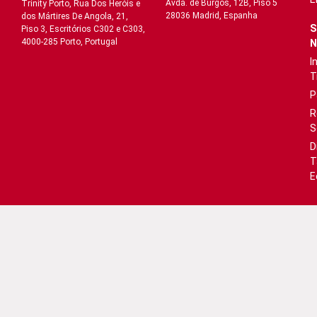
Avda. de Burgos, 12B, Piso 5
Trinity Porto, Rua Dos Heróis e
28036 Madrid, Espanha
dos Mártires De Angola, 21,
S
Piso 3, Escritórios C302 e C303,
4000-285 Porto, Portugal
N
I
T
P
R
S
D
T
E