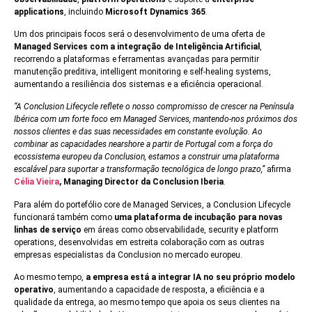
applications
, incluindo
Microsoft Dynamics 365
.
Um dos principais focos será o desenvolvimento de uma oferta de
Managed Services com a integração de Inteligência Artificial
,
recorrendo a plataformas e ferramentas avançadas para permitir
manutenção preditiva, intelligent monitoring e self-healing systems,
aumentando a resiliência dos sistemas e a eficiência operacional.
“A Conclusion Lifecycle reflete o nosso compromisso de crescer na Península
Ibérica com um forte foco em Managed Services, mantendo-nos próximos dos
nossos clientes e das suas necessidades em constante evolução. Ao
combinar as capacidades nearshore a partir de Portugal com a força do
ecossistema europeu da Conclusion, estamos a construir uma plataforma
escalável para suportar a transformação tecnológica de longo prazo,”
afirma
Célia Vieira
, Managing Director da Conclusion Iberia
.
Para além do portefólio core de Managed Services, a Conclusion Lifecycle
funcionará também como
uma plataforma de incubação para novas
linhas de serviço
em áreas como observabilidade, security e platform
operations, desenvolvidas em estreita colaboração com as outras
empresas especialistas da Conclusion no mercado europeu.
Ao mesmo tempo,
a empresa está a integrar IA no seu próprio modelo
operativo
, aumentando a capacidade de resposta, a eficiência e a
qualidade da entrega, ao mesmo tempo que apoia os seus clientes na