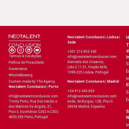
Neotalent Conclusion | Lisboa |
H
Sede
T
d
+351 215 853 340
Termos & Condições
I
info@neotalentconclusion.com
Alameda dos Oceanos,
Política de Privacidade
S
Lote 2.11.01, Fração M/N,
Governance
E
1990-225 Lisboa, Portugal
Whistleblowing
I
Neotalent Conclusion | Madrid
Custom made by The Agency
E
Neotalent Conclusion | Porto
+34 913 443 850
S
info@neotalentconclusion.com
info@neotalentconclusion.com
E
Avda. de Burgos, 12B, Piso 5
Trinity Porto, Rua Dos Heróis e
28036 Madrid, Espanha
dos Mártires De Angola, 21,
S
Piso 3, Escritórios C302 e C303,
4000-285 Porto, Portugal
N
I